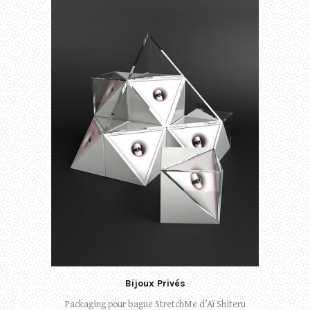
Bijoux Privés
Packaging pour bague StretchMe d’Aï Shiteru