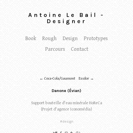
Antoine Le Bail -
Designer
Book
Rough
Design
Prototypes
Parcours
Contact
← Coca-Cola/Gaumont
Essilor →
Danone (Évian)
Support bouteille d'eau minérale HoReCa
(Projet d'agence Iconomédia)
#design