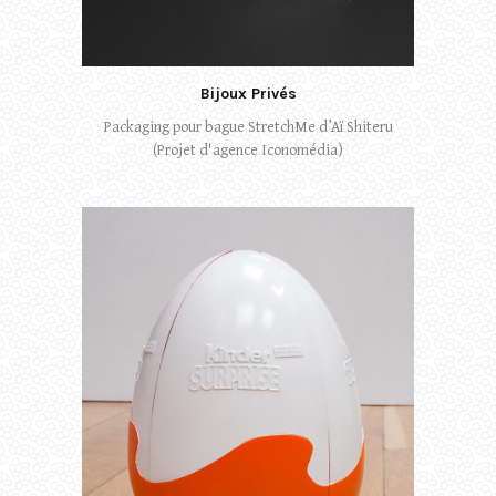
Bijoux Privés
Packaging pour bague StretchMe d’Aï Shiteru
(Projet d'agence Iconomédia)