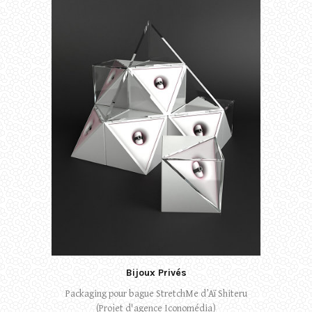
Bijoux Privés
Packaging pour bague StretchMe d’Aï Shiteru
(Projet d'agence Iconomédia)