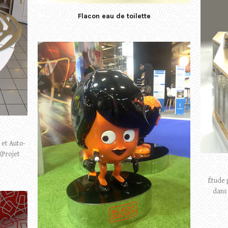
Flacon eau de toilette
 et Auto-
(Projet
Étude 
dans