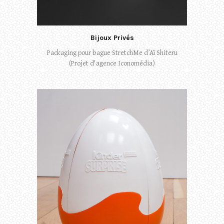
Bijoux Privés
Packaging pour bague StretchMe d’Aï Shiteru
(Projet d'agence Iconomédia)